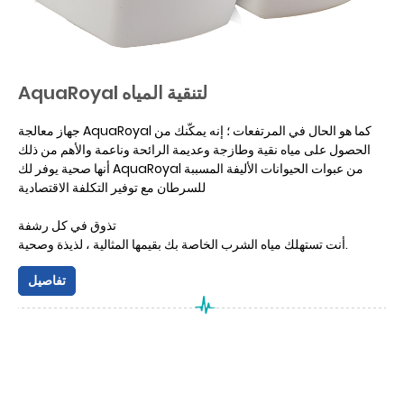
AquaRoyal لتنقية المياه
جهاز معالجة AquaRoyal كما هو الحال في المرتفعات ؛ إنه يمكّنك من
الحصول على مياه نقية وطازجة وعديمة الرائحة وناعمة والأهم من ذلك
أنها صحية يوفر لك AquaRoyal من عبوات الحيوانات الأليفة المسببة
للسرطان مع توفير التكلفة الاقتصادية
تذوق في كل رشفة
أنت تستهلك مياه الشرب الخاصة بك بقيمها المثالية ، لذيذة وصحية.
تفاصيل
الصحة في كلا الرشفة
يسمح لك جهاز تنقية المياه AquaRoyal بالوصول إلى مياه من الدرجة
الأولى عن طريق تمرير مياه الصنبور عبر نظام فلترة فائق من 5 مراحل.
عمر طويل
أجهزة تنقية AquaRoyal يبلغ متوسط ​​عمرها 15 عامًا بالضبط مع تغييرات
الفلتر المنتظمة.